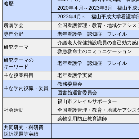
略歴
2020年４月～2023年3月 福山平
2023年4月～ 福山平成大学看護学
所属学会
全国看護管理・教育・地域ケアシス
専門分野
老年看護学 認知症 フレイル
介護老人保健施設職員の自己効力感
研究テーマ
救急救命士のコミュニケーション
研究テーマの
老年看護学 認知症 フレイル
キーワード
主な授業科目
老年看護学実習
教務委員会
主な学内役職・委員
図書館運営委員会
福山市フレイルサポーター
社会活動
全国看護管理・教育・地域ケアシス
薬物乱用防止教育講師
共同研究・科研費
採択課題等実績