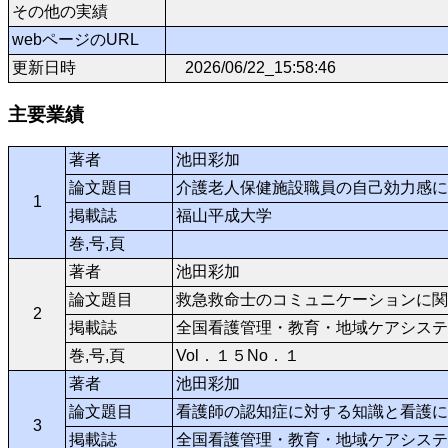
その他の実績
webページのURL
更新日時
2026/06/22_15:58:46
主要業績
著者
池田彩加
論文題目
介護老人保健施設職員の自己効力感に
1
掲載誌
福山平成大学
巻,号,頁
著者
池田彩加
論文題目
救急救命士のコミュニケーションに関
2
掲載誌
全国看護管理・教育・地域ケアシステ
巻,号,頁
Vol．１５No．１
著者
池田彩加
論文題目
看護師の認知症に対する知識と看護に
3
掲載誌
全国看護管理・教育・地域ケアシステ