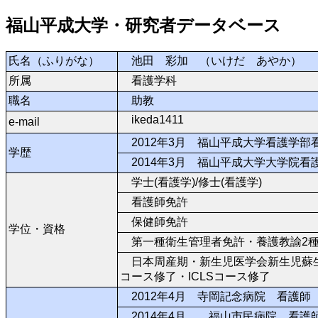
福山平成大学・研究者データベース
氏名（ふりがな）
池田 彩加 （いけだ あやか）
所属
看護学科
職名
助教
ikeda1411
e-mail
2012年3月 福山平成大学看護学部
学歴
2014年3月 福山平成大学大学院看
学士(看護学)/修士(看護学)
看護師免許
保健師免許
学位・資格
第一種衛生管理者免許・養護教諭2
日本周産期・新生児医学会新生児蘇生法
コース修了・ICLSコース修了
2012年4月 寺岡記念病院 看護師
2014年4月 福山市民病院 看護