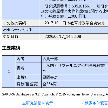
研究課題番号：63510156、一般
政の法的原理と実際的態様に関する比較研
年、補助金額：1,000千円。
その他の実績
2017.10 日本教育行政学会功労賞
webページのURL
更新日時
2026/06/17_14:33:08
主要業績
著者
古賀一博
『米国カリフォルニア州初等教科書行
書名
−』
1
出版社
風間書房
頁数(担当頁)
全364頁
SAKURA Database ver 3.2, Copyright © 2015 Fukuyam Heisei University. All
→ 全研究業績を表示
→ 検索条件変更