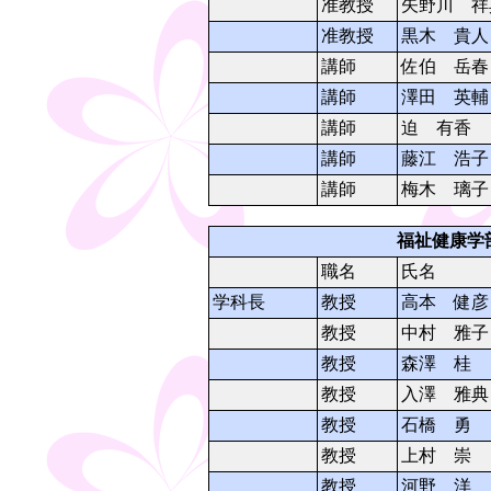
准教授
矢野川 祥
准教授
黒木 貴人
講師
佐伯 岳春
講師
澤田 英輔
講師
迫 有香
講師
藤江 浩子
講師
梅木 璃子
福祉健康学
職名
氏名
学科長
教授
高本 健彦
教授
中村 雅子
教授
森澤 桂
教授
入澤 雅典
教授
石橋 勇
教授
上村 崇
教授
河野 洋