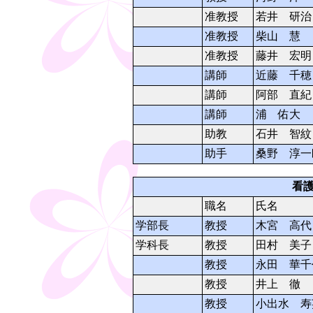
准教授
若井 研治
准教授
柴山 慧
准教授
藤井 宏明
講師
近藤 千穂
講師
阿部 直紀
講師
浦 佑大
助教
石井 智紋
助手
桑野 淳一
看
職名
氏名
学部長
教授
木宮 高代
学科長
教授
田村 美子
教授
永田 華千
教授
井上 徹
教授
小出水 寿