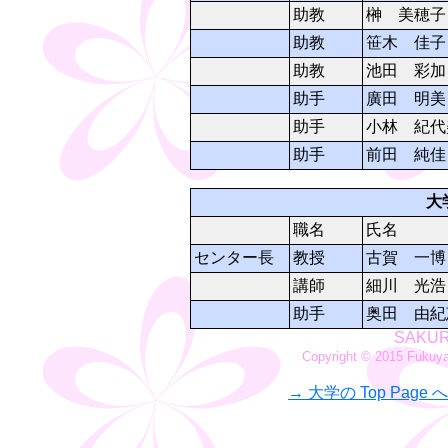
助教
榊 美穂子
助教
笹木 佳子
助教
池田 彩加
助手
廣田 明美
助手
小林 紀代
助手
前田 純佳
大
職名
氏名
センター長
教授
古賀 一博
講師
細川 光浩
助手
奥田 由紀
SAKURA
Copyright © 2015 Fukuyam
→ 大学の Top Page へ