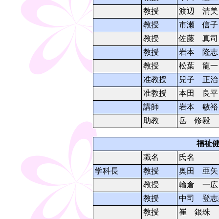
教授
渡辺 清美
教授
市瀬 信子
教授
佐藤 真司
教授
岩本 隆志
教授
松葉 龍一
准教授
兒子 正治
准教授
本田 良平
講師
岩本 敏裕
助教
岳 修毅
福祉
職名
氏名
学科長
教授
奥田 亜矢
教授
輪倉 一広
教授
中司 登志
教授
崔 銀珠