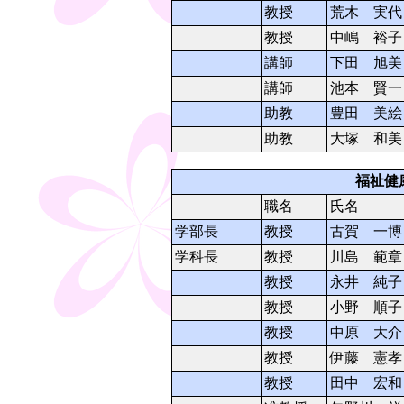
教授
荒木 実代
教授
中嶋 裕子
講師
下田 旭美
講師
池本 賢一
助教
豊田 美絵
助教
大塚 和美
福祉健
職名
氏名
学部長
教授
古賀 一博
学科長
教授
川島 範章
教授
永井 純子
教授
小野 順子
教授
中原 大介
教授
伊藤 憲孝
教授
田中 宏和