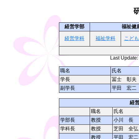
経営学部
福祉健
経営学科
福祉学科
こども
Last Update:
職名
氏名
学長
冨士 彰夫
副学長
平田 宏二
経
職名
氏名
学部長
教授
小川 長
学科長
教授
芝田 全弘
教授
平田 宏二