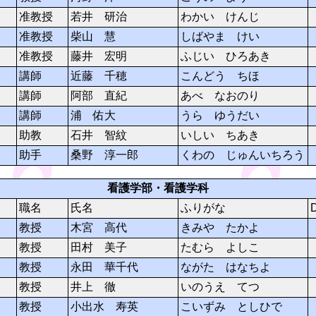
准教授
若井 研治
わかい けんじ
准教授
柴山 慧
しばやま けい
准教授
藤井 宏明
ふじい ひろあき
講師
近藤 千穂
こんどう ちほ
講師
阿部 直紀
あべ なおのり
講師
浦 佑大
うら ゆうだい
助教
石井 智紋
いしい ちあき
助手
桑野 淳一郎
くわの じゅんいちろう
看護学部・看護学科
職名
氏名
ふりがな
教授
木宮 高代
きみや たかよ
教授
田村 美子
たむら よしこ
教授
永田 華千代
ながた はなちよ
教授
井上 徹
いのうえ てつ
教授
小出水 寿英
こいずみ としひで