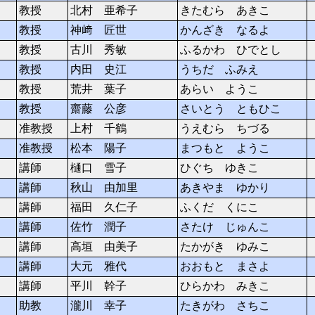
教授
北村 亜希子
きたむら あきこ
教授
神﨑 匠世
かんざき なるよ
教授
古川 秀敏
ふるかわ ひでとし
教授
内田 史江
うちだ ふみえ
教授
荒井 葉子
あらい ようこ
教授
齋藤 公彦
さいとう ともひこ
准教授
上村 千鶴
うえむら ちづる
准教授
松本 陽子
まつもと ようこ
講師
樋口 雪子
ひぐち ゆきこ
講師
秋山 由加里
あきやま ゆかり
講師
福田 久仁子
ふくだ くにこ
講師
佐竹 潤子
さたけ じゅんこ
講師
高垣 由美子
たかがき ゆみこ
講師
大元 雅代
おおもと まさよ
講師
平川 幹子
ひらかわ みきこ
助教
瀧川 幸子
たきがわ さちこ