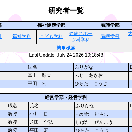
研究者一覧
部
福祉健康学部
看護学部
健康スポー
科
福祉学科
こども学科
看護学科
ツ科学科
簡単検索
Last Update: July 24 2026 19:18:43
氏名
ふりがな
冨士 彰夫
ふじ あきお
平田 宏二
ひらた こうじ
経営学部・経営学科
職名
氏名
ふりがな
教授
小川 長
おがわ おさむ
教授
芝田 全弘
しばた ぜんこう
教授
平田 宏二
ひらた こうじ