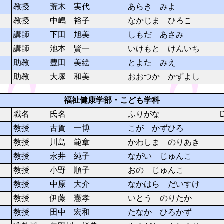
教授
荒木 実代
あらき みよ
教授
中嶋 裕子
なかじま ひろこ
講師
下田 旭美
しもだ あさみ
講師
池本 賢一
いけもと けんいち
助教
豊田 美絵
とよた みえ
助教
大塚 和美
おおつか かずよし
福祉健康学部・こども学科
職名
氏名
ふりがな
教授
古賀 一博
こが かずひろ
教授
川島 範章
かわしま のりあき
教授
永井 純子
ながい じゅんこ
教授
小野 順子
おの じゅんこ
教授
中原 大介
なかはら だいすけ
教授
伊藤 憲孝
いとう のりたか
教授
田中 宏和
たなか ひろかず