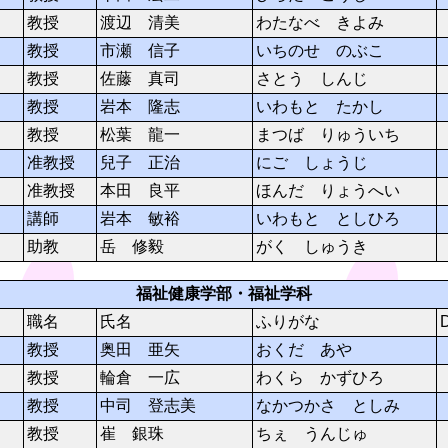
教授
渡辺 清美
わたなべ きよみ
教授
市瀬 信子
いちのせ のぶこ
教授
佐藤 真司
さとう しんじ
教授
岩本 隆志
いわもと たかし
教授
松葉 龍一
まつば りゅういち
准教授
兒子 正治
にご しょうじ
准教授
本田 良平
ほんだ りょうへい
講師
岩本 敏裕
いわもと としひろ
助教
岳 修毅
がく しゅうき
福祉健康学部・福祉学科
職名
氏名
ふりがな
教授
奥田 亜矢
おくだ あや
教授
輪倉 一広
わくら かずひろ
教授
中司 登志美
なかつかさ としみ
教授
崔 銀珠
ちぇ うんじゅ