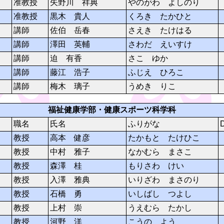
准教授
矢野川 祥典
やのがわ よしのり
准教授
黒木 貴人
くろき たかひと
講師
佐伯 岳春
さえき たけはる
講師
澤田 英輔
さわだ えいすけ
講師
迫 有香
さこ ゆか
講師
藤江 浩子
ふじえ ひろこ
講師
梅木 璃子
うめき りこ
福祉健康学部・健康スポーツ科学科
職名
氏名
ふりがな
教授
高本 健彦
たかもと たけひこ
教授
中村 雅子
なかむら まさこ
教授
森澤 桂
もりさわ けい
教授
入澤 雅典
いりざわ まさのり
教授
石橋 勇
いしばし つよし
教授
上村 崇
うえむら たかし
教授
河野 洋
こうの よう