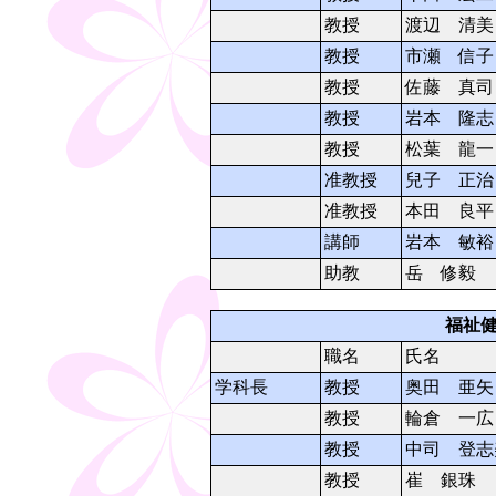
教授
渡辺 清美
教授
市瀬 信子
教授
佐藤 真司
教授
岩本 隆志
教授
松葉 龍一
准教授
兒子 正治
准教授
本田 良平
講師
岩本 敏裕
助教
岳 修毅
福祉
職名
氏名
学科長
教授
奥田 亜矢
教授
輪倉 一広
教授
中司 登志
教授
崔 銀珠