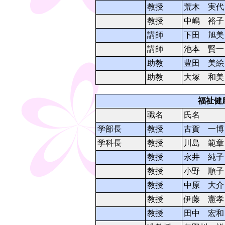
教授
荒木 実代
教授
中嶋 裕子
講師
下田 旭美
講師
池本 賢一
助教
豊田 美絵
助教
大塚 和美
福祉健
職名
氏名
学部長
教授
古賀 一博
学科長
教授
川島 範章
教授
永井 純子
教授
小野 順子
教授
中原 大介
教授
伊藤 憲孝
教授
田中 宏和