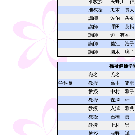
准教授
矢野川 祥
准教授
黒木 貴人
講師
佐伯 岳春
講師
澤田 英輔
講師
迫 有香
講師
藤江 浩子
講師
梅木 璃子
福祉健康学
職名
氏名
学科長
教授
高本 健彦
教授
中村 雅子
教授
森澤 桂
教授
入澤 雅典
教授
石橋 勇
教授
上村 崇
教授
河野 洋