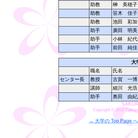
助教
榊 美穂子
助教
笹木 佳子
助教
池田 彩加
助手
廣田 明美
助手
小林 紀代
助手
前田 純佳
大
職名
氏名
センター長
教授
古賀 一博
講師
細川 光浩
助手
奥田 由紀
SAKURA
Copyright © 2015 Fukuyam
→ 大学の Top Page へ