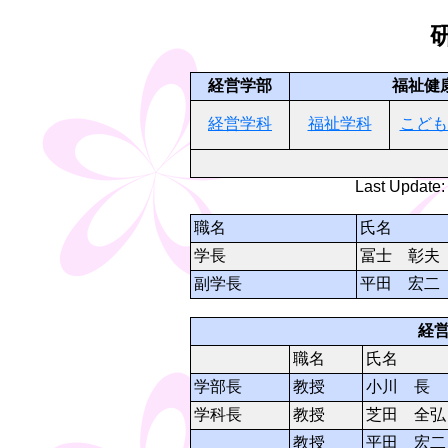
経営学部
福祉健
経営学科
福祉学科
こども
Last Update:
職名
氏名
学長
冨士 彰夫
副学長
平田 宏二
経
職名
氏名
学部長
教授
小川 長
学科長
教授
芝田 全弘
教授
平田 宏二