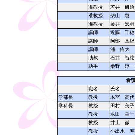
准教授
若井 研治
准教授
柴山 慧
准教授
藤井 宏明
講師
近藤 千穂
講師
阿部 直紀
講師
浦 佑大
助教
石井 智紋
助手
桑野 淳一
看
職名
氏名
学部長
教授
木宮 高代
学科長
教授
田村 美子
教授
永田 華千
教授
井上 徹
教授
小出水 寿