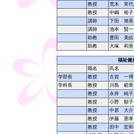
教授
荒木 実代
教授
中嶋 裕子
講師
下田 旭美
講師
池本 賢一
助教
豊田 美絵
助教
大塚 和美
福祉健
職名
氏名
学部長
教授
古賀 一博
学科長
教授
川島 範章
教授
永井 純子
教授
小野 順子
教授
中原 大介
教授
伊藤 憲孝
教授
田中 宏和