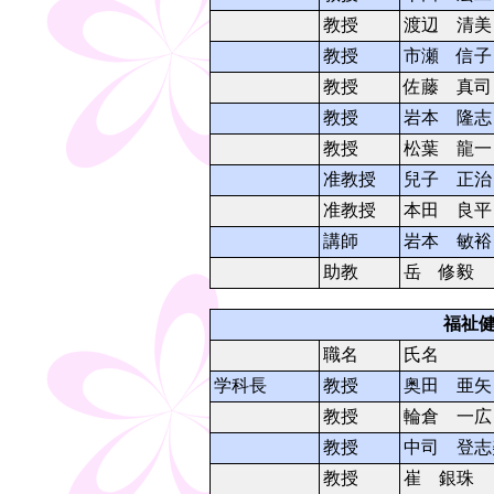
教授
渡辺 清美
教授
市瀬 信子
教授
佐藤 真司
教授
岩本 隆志
教授
松葉 龍一
准教授
兒子 正治
准教授
本田 良平
講師
岩本 敏裕
助教
岳 修毅
福祉
職名
氏名
学科長
教授
奥田 亜矢
教授
輪倉 一広
教授
中司 登志
教授
崔 銀珠