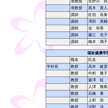
准教授
矢野川 祥
准教授
黒木 貴人
講師
佐伯 岳春
講師
澤田 英輔
講師
迫 有香
講師
藤江 浩子
講師
梅木 璃子
福祉健康学
職名
氏名
学科長
教授
高本 健彦
教授
中村 雅子
教授
森澤 桂
教授
入澤 雅典
教授
石橋 勇
教授
上村 崇
教授
河野 洋