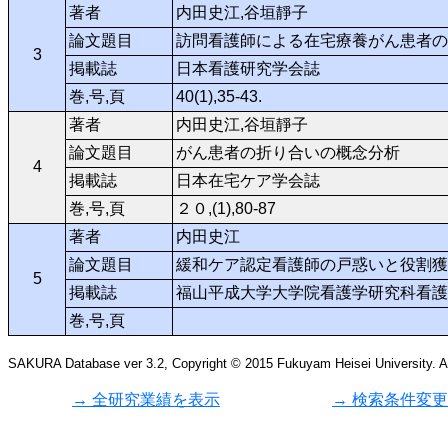
著者
内田史江,谷垣靜子
論文題目
訪問看護師による在宅療養がん患者の
3
掲載誌
日本看護研究学会誌
巻,号,頁
40(1),35-43.
著者
内田史江,谷垣靜子
論文題目
がん患者の折り合いの概念分析
4
掲載誌
日本在宅ケア学会誌
巻,号,頁
２０,(1),80-87
著者
内田史江
論文題目
緩和ケア認定看護師の戸惑いと役割獲
5
掲載誌
福山平成大学大学院看護学研究科看護
巻,号,頁
SAKURA Database ver 3.2, Copyright © 2015 Fukuyam Heisei University. All
→ 全研究業績を表示
→ 検索条件変更