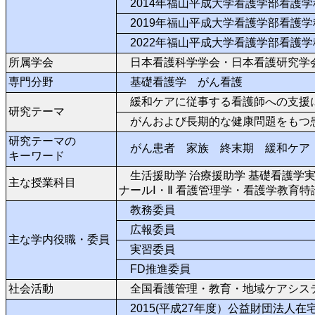
2014年福山平成大学看護学部看護学
2019年福山平成大学看護学部看護学
2022年福山平成大学看護学部看護学
所属学会
日本看護科学学会・日本看護研究学
専門分野
基礎看護学 がん看護
緩和ケアに従事する看護師への支援
研究テーマ
がんおよび長期的な健康問題をもつ患
研究テーマの
がん患者 家族 終末期 緩和ケア
キーワード
生活援助学 治療援助学 基礎看護学実習
主な授業科目
ナールⅠ・Ⅱ 看護管理学・看護学教育
教務委員
広報委員
主な学内役職・委員
実習委員
FD推進委員
社会活動
全国看護管理・教育・地域ケアシス
2015(平成27年度）公益財団法人