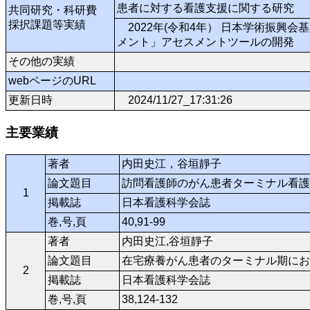
患者に対する看護支援に関する研究
共同研究・科研費
採択課題等実績
2022年(令和4年） 日本学術振興
メント」アセスメントツールの開発
その他の実績
webページのURL
更新日時
2024/11/27_17:31:26
主要業績
著者
内田史江，谷垣靜子
論文題目
訪問看護師のがん患者ターミナル看護
1
掲載誌
日本看護科学会誌
巻,号,頁
40,91-99
著者
内田史江,谷垣靜子
論文題目
在宅療養がん患者のターミナル期にお
2
掲載誌
日本看護科学会誌
巻,号,頁
38,124-132